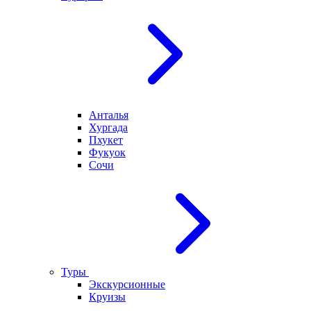
Анталья
Хургада
Пхукет
Фукуок
Сочи
Туры
Экскурсионные
Круизы