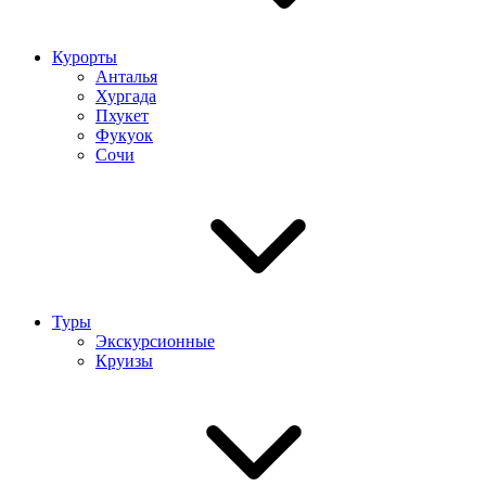
Курорты
Анталья
Хургада
Пхукет
Фукуок
Сочи
Туры
Экскурсионные
Круизы