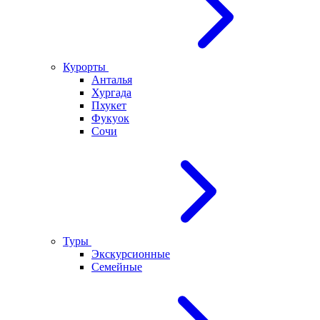
Курорты
Анталья
Хургада
Пхукет
Фукуок
Сочи
Туры
Экскурсионные
Семейные