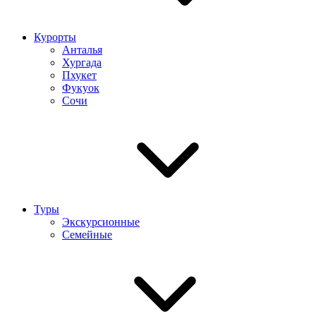
Курорты
Анталья
Хургада
Пхукет
Фукуок
Сочи
Туры
Экскурсионные
Семейные