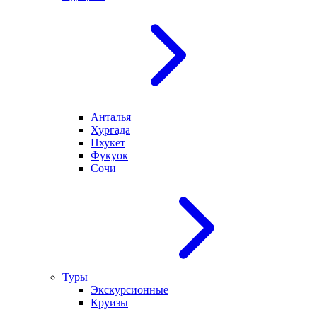
Анталья
Хургада
Пхукет
Фукуок
Сочи
Туры
Экскурсионные
Круизы