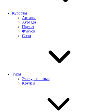
Курорты
Анталья
Хургада
Пхукет
Фукуок
Сочи
Туры
Экскурсионные
Круизы