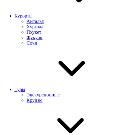
Курорты
Анталья
Хургада
Пхукет
Фукуок
Сочи
Туры
Экскурсионные
Круизы