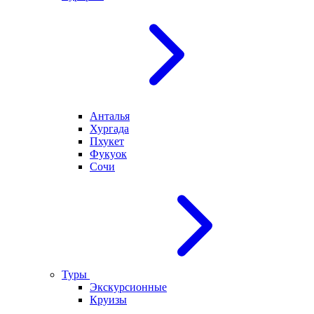
Анталья
Хургада
Пхукет
Фукуок
Сочи
Туры
Экскурсионные
Круизы